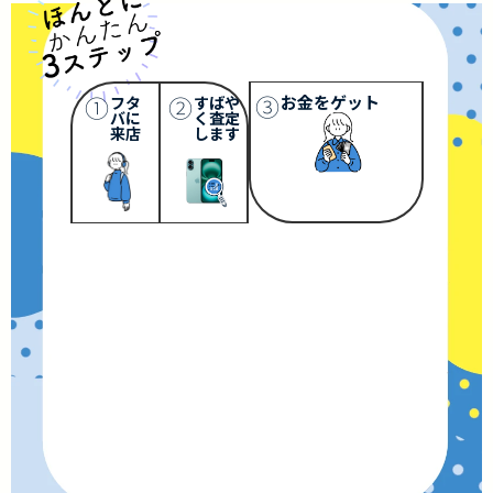
③
①
②
お金をゲット
フタ
すばや
バに
く査定
来店
します