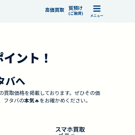
質預け
高価買取
(ご融資)
メニュー
ポイント！
タバへ
の買取価格を掲載しております。ぜひその価
、フタバの
本気
🔥をお確かめください。
スマホ買取