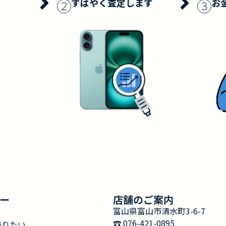
②
③
すばやく査定します
お
ー
店舗のご案内
富山県富山市清水町3-6-7
☎︎ 076-421-0895
借りたい