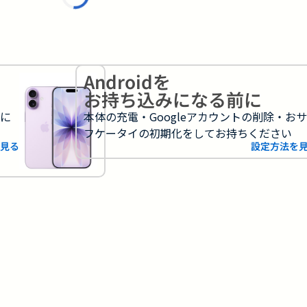
Androidを
お持ち込みになる前に
フに
本体の充電・Googleアカウントの削除・お
フケータイの初期化をしてお持ちください
見る
設定方法を