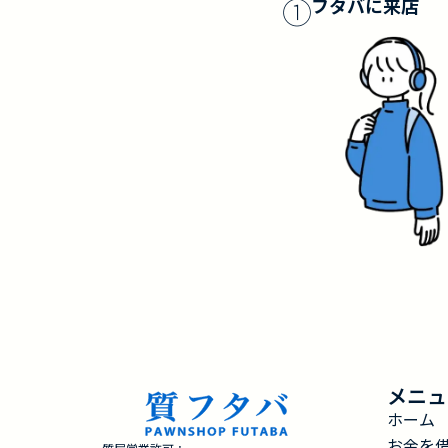
①
フタバに来店
メニュ
ホーム
お金を