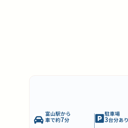
富山駅から
駐車場
7
3
車で約
分
台分あ