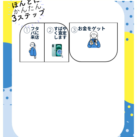
③
①
②
お金をゲット
フタ
すばや
バに
く査定
来店
します