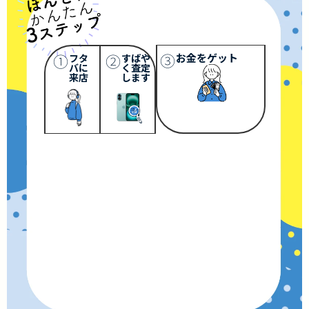
③
①
②
お金をゲット
フタ
すばや
バに
く査定
来店
します