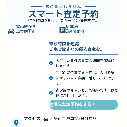
お待たせしません
スマート査定予約
待ち時間を短く、スムーズに優先査定。
富山駅から
駐車場
7
3
車で約
分
台分あり
待ち時間を短縮、
ご来店後すぐの優先査定を。
お忙しい皆様の貴重な時間を無駄に
しません。
住宅街に位置する当店は、人目を気
にせずお車で直接お越しいただけま
す。
査定後のキャンセルも無料です。お気
軽にご利用ください。
優先査定予約をする
アクセス
店舗正面 駐車場3台分あり