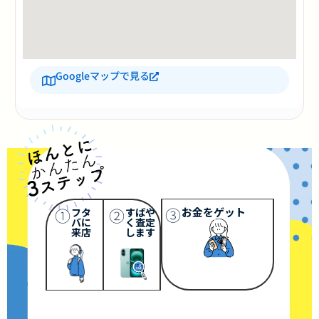
Googleマップで見る
③
①
②
お金をゲット
フタ
すばや
バに
く査定
来店
します