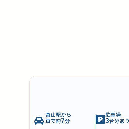
富山駅から
駐車場
7
3
車で約
分
台分あ