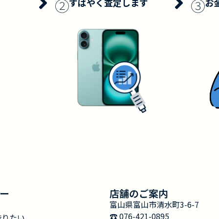
②
③
すばやく査定します
お
ー
店舗のご案内
富山県富山市清水町3-6-7
☎︎ 076-421-0895
借りたい