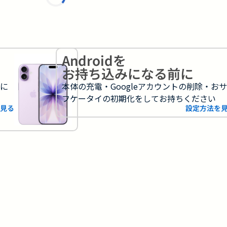
Androidを
お持ち込みになる前に
フに
本体の充電・Googleアカウントの削除・お
フケータイの初期化をしてお持ちください
見る
設定方法を