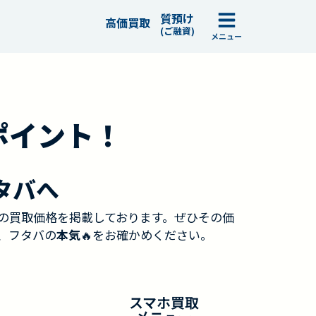
質預け
高価買取
(ご融資)
メニュー
ポイント！
タバへ
の買取価格を掲載しております。ぜひその価
、フタバの
本気
🔥をお確かめください。
スマホ買取