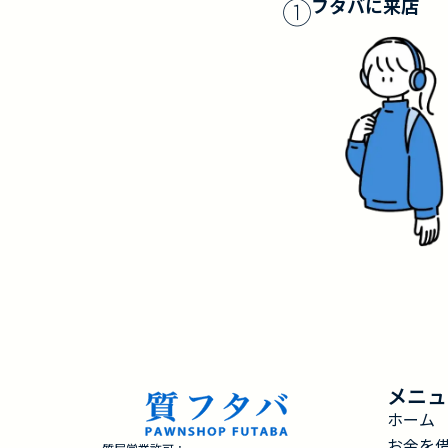
①
フタバに来店
メニュ
ホーム
お金を