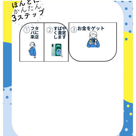
③
①
②
お金をゲット
フタ
すばや
バに
く査定
来店
します