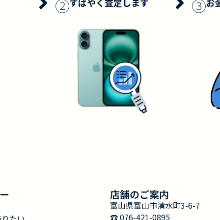
②
③
すばやく査定します
お
ー
店舗のご案内
富山県富山市清水町3-6-7
☎︎ 076-421-0895
借りたい