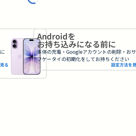
Androidを
お持ち込みになる前に
フに
本体の充電・Googleアカウントの削除・お
フケータイの初期化をしてお持ちください
見る
設定方法を