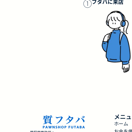
①
フタバに来店
メニュ
ホーム
お金を