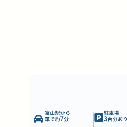
富山駅から
駐車場
7
3
車で約
分
台分あ