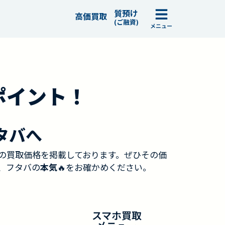
質預け
高価買取
(ご融資)
メニュー
ポイント！
タバへ
の買取価格を掲載しております。ぜひその価
、フタバの
本気
🔥をお確かめください。
スマホ買取