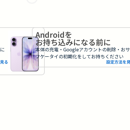
Androidを
お持ち込みになる前に
フに
本体の充電・Googleアカウントの削除・お
フケータイの初期化をしてお持ちください
見る
設定方法を