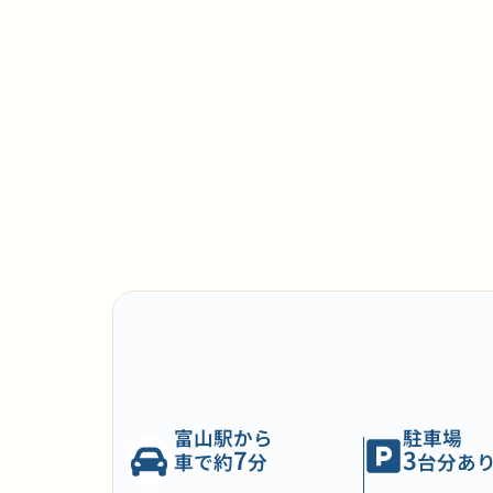
富山駅から
駐車場
7
3
車で約
分
台分あ