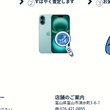
②
③
すばやく査定します
お
ー
店舗のご案内
富山県富山市清水町3-6-7
☎︎ 076-421-0895
借りたい