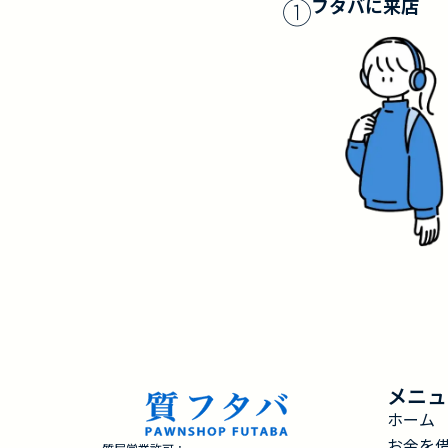
①
フタバに来店
メニュ
ホーム
お金を