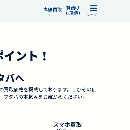
質預け
高価買取
(ご融資)
メニュー
ポイント！
タバへ
の買取価格を掲載しております。ぜひその価
、フタバの
本気
🔥をお確かめください。
スマホ買取