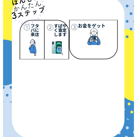
③
①
②
お金をゲット
フタ
すばや
バに
く査定
来店
します