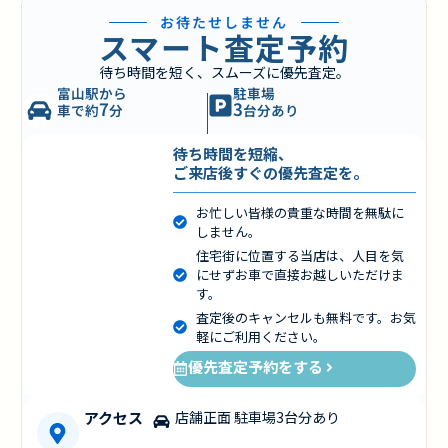
お待たせしません
スマート査定予約
待ち時間を短く、スムーズに優先査定。
富山駅から
駐車場
7
3
車で約
分
台分あり
待ち時間を短縮、
ご来店後すぐの優先査定を。
お忙しい皆様の貴重な時間を無駄に
しません。
住宅街に位置する当店は、人目を気
にせずお車で直接お越しいただけま
す。
査定後のキャンセルも無料です。お気
軽にご利用ください。
優先査定予約をする
アクセス
店舗正面 駐車場3台分あり