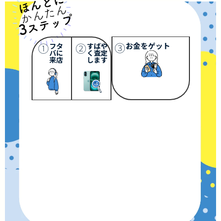
③
①
②
お金をゲット
フタ
すばや
バに
く査定
来店
します