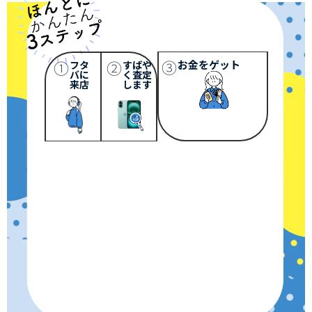
③
①
②
お金をゲット
フタ
すばや
バに
く査定
来店
します